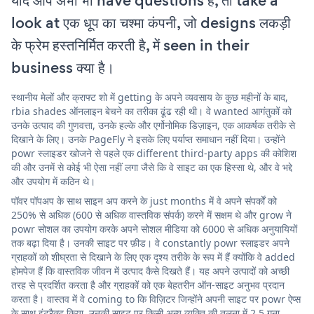
यदि आप अभी भी have questions हैं, तो take a
look at एक धूप का चश्मा कंपनी, जो designs लकड़ी
के फ्रेम हस्तनिर्मित करती है, में seen in their
business क्या है।
स्थानीय मेलों और क्राफ्ट शो में getting के अपने व्यवसाय के कुछ महीनों के बाद,
rbia shades ऑनलाइन बेचने का तरीका ढूंढ रही थी। वे wanted आगंतुकों को
उनके उत्पाद की गुणवत्ता, उनके हल्के और एर्गोनोमिक डिज़ाइन, एक आकर्षक तरीके से
दिखाने के लिए। उनके PageFly ने इसके लिए पर्याप्त समाधान नहीं दिया। उन्होंने
powr स्लाइडर खोजने से पहले एक different third-party apps की कोशिश
की और उनमें से कोई भी ऐसा नहीं लगा जैसे कि वे साइट का एक हिस्सा थे, और वे भद्दे
और उपयोग में कठिन थे।
पॉवर पॉपअप के साथ साइन अप करने के just months में वे अपने संपर्कों को
250% से अधिक (600 से अधिक वास्तविक संपर्क) करने में सक्षम थे और grow ने
powr सोशल का उपयोग करके अपने सोशल मीडिया को 6000 से अधिक अनुयायियों
तक बढ़ा दिया है। उनकी साइट पर फ़ीड। वे constantly powr स्लाइडर अपने
ग्राहकों को शीघ्रता से दिखाने के लिए एक दृश्य तरीके के रूप में हैं क्योंकि वे added
होमपेज हैं कि वास्तविक जीवन में उत्पाद कैसे दिखते हैं। यह अपने उत्पादों को अच्छी
तरह से प्रदर्शित करता है और ग्राहकों को एक बेहतरीन ऑन-साइट अनुभव प्रदान
करता है। वास्तव में वे coming to कि विज़िटर जिन्होंने अपनी साइट पर powr ऐप्स
के साथ इंटरैक्ट किया, उनकी साइट पर किसी अन्य व्यक्ति की तुलना में 2.5 गुना