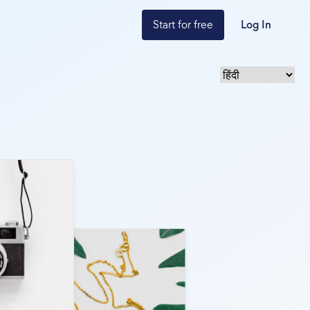
Start for free
Log In