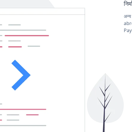
निर
अन्
abro
Pay