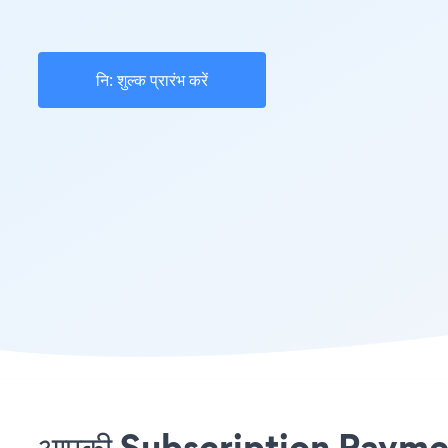
नि: शुल्क प्रारंभ करें
आपकी Subscription Payment