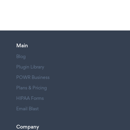
Main
Blog
Plugin Library
POWR Business
Plans & Pricing
HIPAA Forms
Email Blast
Company