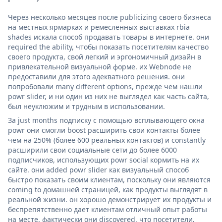
Через несколько месяцев после publicizing своего бизнеса
на местных ярмарках и ремесленных выставках rbia
shades искала способ продавать товары в интернете. они
required the ability, чтобы показать посетителям качество
своего продукта, свой легкий и эргономичный дизайн в
привлекательной визуальной форме. их Webnode не
предоставили для этого адекватного решения. они
попробовали many different options, прежде чем нашли
powr slider, и ни один из них не выглядел как часть сайта,
был неуклюжим и трудным в использовании.
За just months подписку с помощью всплывающего окна
powr они смогли boost расширить свои контакты более
чем на 250% (более 600 реальных контактов) и constantly
расширили свои социальные сети до более 6000
подписчиков, использующих powr social кормить на их
сайте. они added powr slider как визуальный способ
быстро показать своим клиентам, поскольку они являются
coming to домашней страницей, как продукты выглядят в
реальной жизни. он хорошо демонстрирует их продукты и
беспрепятственно дает клиентам отличный опыт работы
на месте. фактически они discovered, что посетители,