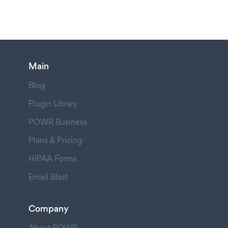
Main
Blog
Plugin Library
POWR Business
Plans & Pricing
HIPAA Forms
Email Blast
Company
About POWR