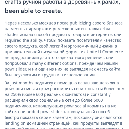
crafts ручной работы в деревянных рамах,
been able to create.
Через несколько месяцев после publicizing своего бизнеса
на местных ярмарках и ремесленных выставках rbia
shades искала способ продавать товары в интернете. они
required the ability, чтобы показать посетителям качество
своего продукта, свой легкий и эргономичный дизайн в
привлекательной визуальной форме. их Unite U Commerce
не предоставили для этого адекватного решения. они
попробовали many different options, прежде чем нашли
powr slider, и ни один из них не выглядел как часть сайта,
был неуклюжим и трудным в использовании.
За just months подписку с помощью всплывающего окна
powr они смогли grow расширить свои контакты более чем
на 250% (более 600 реальных контактов) и constantly
расширили свои социальные сети до более 6000
подписчиков, использующих powr social кормить на их
сайте. они added powr slider как визуальный способ
быстро показать своим клиентам, поскольку они являются
landing on домашней страницей, как продукты выглядят в
реальной жизни. он хорошо демонстрирует их продукты и