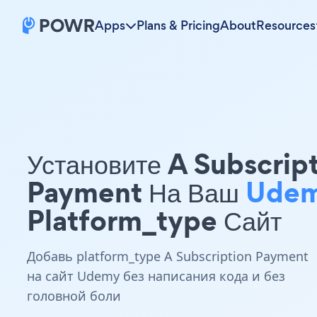
Apps
Plans & Pricing
About
Resources
Установите A Subscrip
Payment На Ваш
Ude
Platform_type Сайт
Добавь platform_type A Subscription Payment
на сайт Udemy без написания кода и без
головной боли