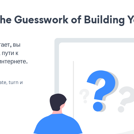
he Guesswork of Building Y
ает, вы
пути к
интернете.
te, turn и