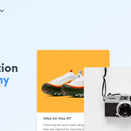
tion
my