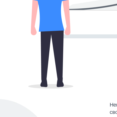
Не
св