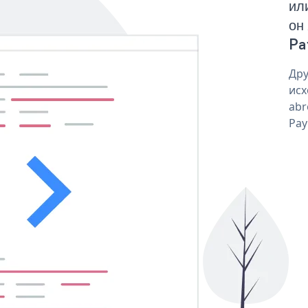
ил
он
Pa
Дру
исх
abr
Pay