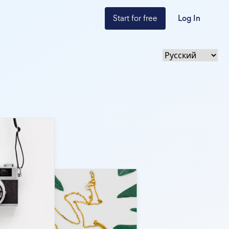
Start for free
Log In