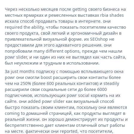
Через несколько месяцев после getting своего бизнеса на
местных ярмарках и ремесленных выставках rbia shades
искала способ продавать товары в интернете. они
required the ability, чтобы показать посетителям качество
своего продукта, свой легкий и эргономичный дизайн в
привлекательной визуальной форме. их SEOshop не
предоставили для этого адекватного решения. они
попробовали many different options, прежде чем нашли
powr slider, и ни один из них не выглядел как часть сайта,
был неуклюжим и трудным в использовании.
За just months подписку с помощью всплывающего окна
powr они смогли boost расширить свои контакты более
чем на 250% (более 600 реальных контактов) и steadily
расширили свои социальные сети до более 6000
подписчиков, использующих powr social кормить на их
сайте. они added powr slider как визуальный способ
быстро показать своим клиентам, поскольку они являются
coming to домашней страницей, как продукты выглядят в
реальной жизни. он хорошо демонстрирует их продукты и
беспрепятственно дает клиентам отличный опыт работы
на месте. фактически они reported, что посетители,