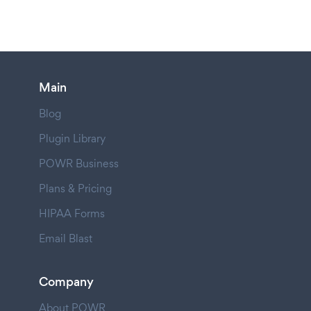
Main
Blog
Plugin Library
POWR Business
Plans & Pricing
HIPAA Forms
Email Blast
Company
About POWR