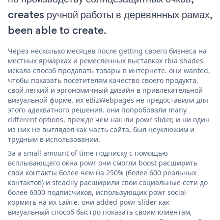
creates ручной работы в деревянных рамах,
been able to create.
Через несколько месяцев после getting своего бизнеса на
местных ярмарках и ремесленных выставках rbia shades
искала способ продавать товары в интернете. они wanted,
чтобы показать посетителям качество своего продукта,
свой легкий и эргономичный дизайн в привлекательной
визуальной форме. их eBizWebpages не предоставили для
этого адекватного решения. они попробовали many
different options, прежде чем нашли powr slider, и ни один
из них не выглядел как часть сайта, был неуклюжим и
трудным в использовании.
За a small amount of time подписку с помощью
всплывающего окна powr они смогли boost расширить
свои контакты более чем на 250% (более 600 реальных
контактов) и steadily расширили свои социальные сети до
более 6000 подписчиков, использующих powr social
кормить на их сайте. они added powr slider как
визуальный способ быстро показать своим клиентам,