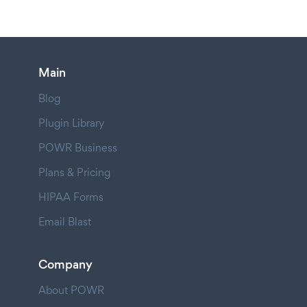
Main
Blog
Plugin Library
POWR Business
Plans & Pricing
HIPAA Forms
Email Blast
Company
About POWR