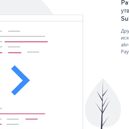
Pa
ут
Su
Дру
исх
abr
Pay