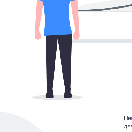
Не
де