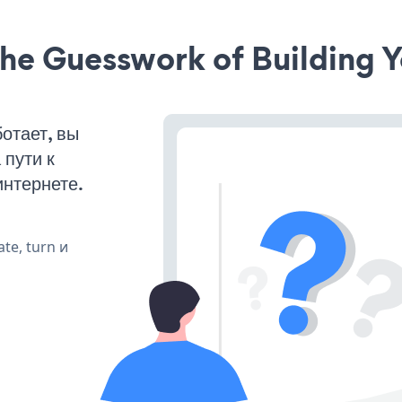
he Guesswork of Building Y
отает, вы
пути к
интернете.
te, turn и