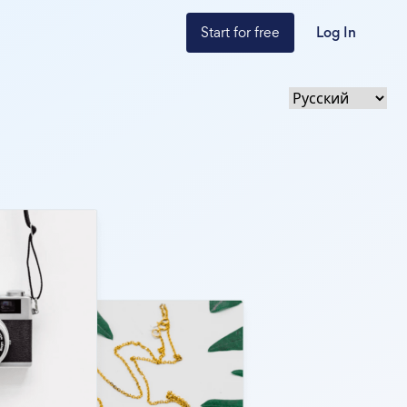
Start for free
Log In