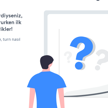
rdiyseniz,
rurken ilk
ikler!
, turn nasıl