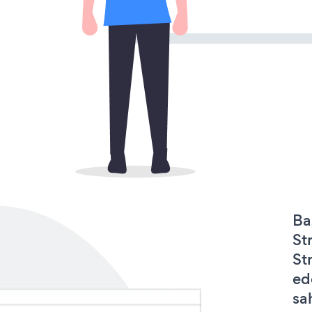
Ba
St
St
ed
sa