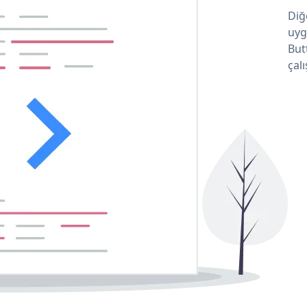
Diğ
uyg
But
çalı