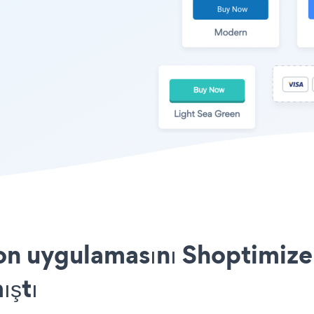
on uygulamasını Shoptimizer
ıştı