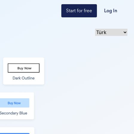
Start for free
Log In