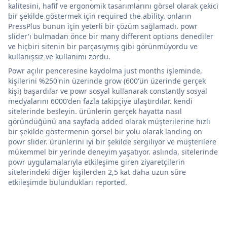
kalitesini, hafif ve ergonomik tasarımlarını görsel olarak çekici
bir şekilde göstermek için required the ability. onların
PressPlus bunun için yeterli bir çözüm sağlamadı. powr
slider'ı bulmadan önce bir many different options denediler
ve hiçbiri sitenin bir parçasıymış gibi görünmüyordu ve
kullanışsız ve kullanımı zordu.
Powr açılır penceresine kaydolma just months işleminde,
kişilerini %250'nin üzerinde grow (600'ün üzerinde gerçek
kişi) başardılar ve powr sosyal kullanarak constantly sosyal
medyalarını 6000'den fazla takipçiye ulaştırdılar. kendi
sitelerinde besleyin. ürünlerin gerçek hayatta nasıl
göründüğünü ana sayfada added olarak müşterilerine hızlı
bir şekilde göstermenin görsel bir yolu olarak landing on
powr slider. ürünlerini iyi bir şekilde sergiliyor ve müşterilere
mükemmel bir yerinde deneyim yaşatıyor. aslında, sitelerinde
powr uygulamalarıyla etkileşime giren ziyaretçilerin
sitelerindeki diğer kişilerden 2,5 kat daha uzun süre
etkileşimde bulundukları reported.