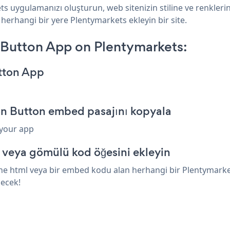
ts uygulamanızı oluşturun, web sitenizin stiline ve renkleri
 herhangi bir yere Plentymarkets ekleyin bir site.
 Button App on Plentymarkets:
utton App
ion Button embed pasajını kopyala
 your app
 veya gömülü kod öğesini ekleyin
ne html veya bir embed kodu alan herhangi bir Plentymarkets
necek!