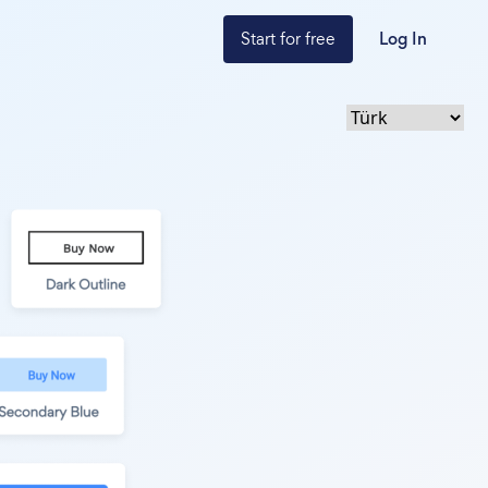
Start for free
Log In