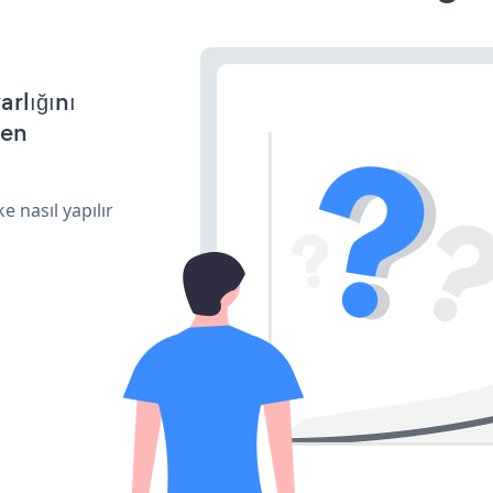
arlığını
den
e nasıl yapılır