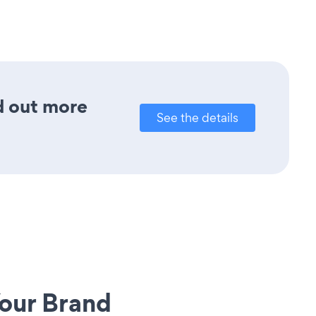
nd out more
See the details
our Brand