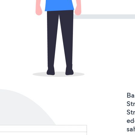
Ba
St
St
ed
sa