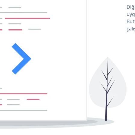
Diğ
uyg
But
çalı