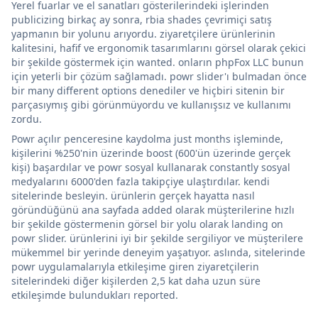
Yerel fuarlar ve el sanatları gösterilerindeki işlerinden
publicizing birkaç ay sonra, rbia shades çevrimiçi satış
yapmanın bir yolunu arıyordu. ziyaretçilere ürünlerinin
kalitesini, hafif ve ergonomik tasarımlarını görsel olarak çekici
bir şekilde göstermek için wanted. onların phpFox LLC bunun
için yeterli bir çözüm sağlamadı. powr slider'ı bulmadan önce
bir many different options denediler ve hiçbiri sitenin bir
parçasıymış gibi görünmüyordu ve kullanışsız ve kullanımı
zordu.
Powr açılır penceresine kaydolma just months işleminde,
kişilerini %250'nin üzerinde boost (600'ün üzerinde gerçek
kişi) başardılar ve powr sosyal kullanarak constantly sosyal
medyalarını 6000'den fazla takipçiye ulaştırdılar. kendi
sitelerinde besleyin. ürünlerin gerçek hayatta nasıl
göründüğünü ana sayfada added olarak müşterilerine hızlı
bir şekilde göstermenin görsel bir yolu olarak landing on
powr slider. ürünlerini iyi bir şekilde sergiliyor ve müşterilere
mükemmel bir yerinde deneyim yaşatıyor. aslında, sitelerinde
powr uygulamalarıyla etkileşime giren ziyaretçilerin
sitelerindeki diğer kişilerden 2,5 kat daha uzun süre
etkileşimde bulundukları reported.