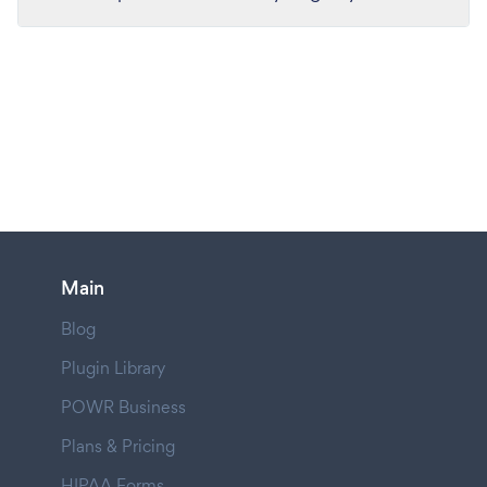
Main
Blog
Plugin Library
POWR Business
Plans & Pricing
HIPAA Forms