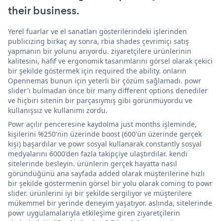
their business.
Yerel fuarlar ve el sanatları gösterilerindeki işlerinden
publicizing birkaç ay sonra, rbia shades çevrimiçi satış
yapmanın bir yolunu arıyordu. ziyaretçilere ürünlerinin
kalitesini, hafif ve ergonomik tasarımlarını görsel olarak çekici
bir şekilde göstermek için required the ability. onların
Opennemas bunun için yeterli bir çözüm sağlamadı. powr
slider'ı bulmadan önce bir many different options denediler
ve hiçbiri sitenin bir parçasıymış gibi görünmüyordu ve
kullanışsız ve kullanımı zordu.
Powr açılır penceresine kaydolma just months işleminde,
kişilerini %250'nin üzerinde boost (600'ün üzerinde gerçek
kişi) başardılar ve powr sosyal kullanarak constantly sosyal
medyalarını 6000'den fazla takipçiye ulaştırdılar. kendi
sitelerinde besleyin. ürünlerin gerçek hayatta nasıl
göründüğünü ana sayfada added olarak müşterilerine hızlı
bir şekilde göstermenin görsel bir yolu olarak coming to powr
slider. ürünlerini iyi bir şekilde sergiliyor ve müşterilere
mükemmel bir yerinde deneyim yaşatıyor. aslında, sitelerinde
powr uygulamalarıyla etkileşime giren ziyaretçilerin