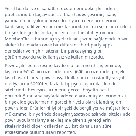
Yerel fuarlar ve el sanatları gösterilerindeki işlerinden
publicizing birkaç ay sonra, rbia shades çevrimiçi satış
yapmanın bir yolunu arıyordu. ziyaretçilere ürünlerinin
kalitesini, hafif ve ergonomik tasarımlarını görsel olarak çekici
bir şekilde göstermek için required the ability. onların
MemberClicks bunun için yeterli bir çözüm sağlamadı. powr
slider'ı bulmadan önce bir different third-party apps
denediler ve hiçbiri sitenin bir parçasıymış gibi
görünmüyordu ve kullanışsız ve kullanımı zordu.
Powr açılır penceresine kaydolma just months işleminde,
kişilerini %250'nin üzerinde boost (600'ün üzerinde gerçek
kişi) başardılar ve powr sosyal kullanarak constantly sosyal
medyalarını 6000'den fazla takipçiye ulaştırdılar. kendi
sitelerinde besleyin. ürünlerin gerçek hayatta nasıl
göründüğünü ana sayfada added olarak müşterilerine hızlı
bir şekilde göstermenin görsel bir yolu olarak landing on
powr slider. ürünlerini iyi bir şekilde sergiliyor ve müşterilere
mükemmel bir yerinde deneyim yaşatıyor. aslında, sitelerinde
powr uygulamalarıyla etkileşime giren ziyaretçilerin
sitelerindeki diğer kişilerden 2,5 kat daha uzun süre
etkileşimde bulundukları reported.