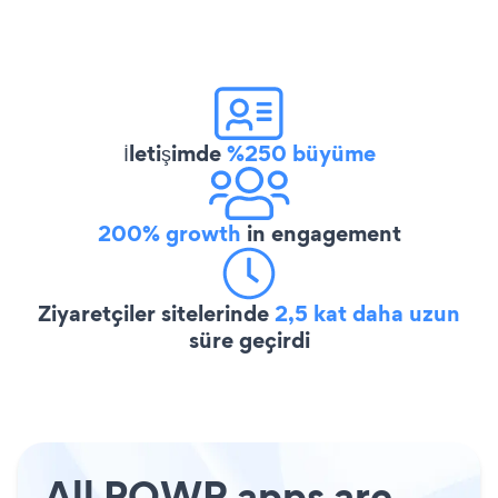
İletişimde
%250 büyüme
200% growth
in engagement
Ziyaretçiler sitelerinde
2,5 kat daha uzun
süre geçirdi
All POWR apps are