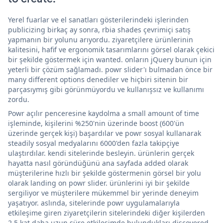
Yerel fuarlar ve el sanatları gösterilerindeki işlerinden
publicizing birkaç ay sonra, rbia shades çevrimiçi satış
yapmanın bir yolunu arıyordu. ziyaretçilere ürünlerinin
kalitesini, hafif ve ergonomik tasarımlarını görsel olarak çekici
bir şekilde göstermek için wanted. onların jQuery bunun için
yeterli bir çözüm sağlamadı. powr slider'ı bulmadan önce bir
many different options denediler ve hiçbiri sitenin bir
parçasıymış gibi görünmüyordu ve kullanışsız ve kullanımı
zordu.
Powr açılır penceresine kaydolma a small amount of time
işleminde, kişilerini %250'nin üzerinde boost (600'ün
üzerinde gerçek kişi) başardılar ve powr sosyal kullanarak
steadily sosyal medyalarını 6000'den fazla takipçiye
ulaştırdılar. kendi sitelerinde besleyin. ürünlerin gerçek
hayatta nasıl göründüğünü ana sayfada added olarak
müşterilerine hızlı bir şekilde göstermenin görsel bir yolu
olarak landing on powr slider. ürünlerini iyi bir şekilde
sergiliyor ve müşterilere mükemmel bir yerinde deneyim
yaşatıyor. aslında, sitelerinde powr uygulamalarıyla
etkileşime giren ziyaretçilerin sitelerindeki diğer kişilerden
2,5 kat daha uzun süre etkileşimde bulundukları discovered.