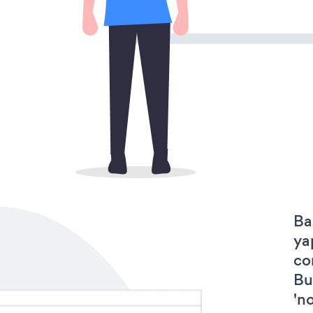
Ba
ya
co
Bu
'no