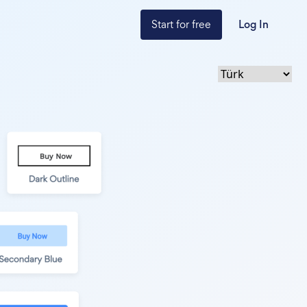
Start for free
Log In