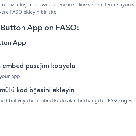
manızı oluşturun, web sitenizin stiline ve renklerine uyun v
ere FASO ekleyin bir site.
n Button App on FASO:
utton App
n embed pasajını kopyala
 your app
mülü kod öğesini ekleyin
ne html veya bir embed kodu alan herhangi bir FASO öğesinin