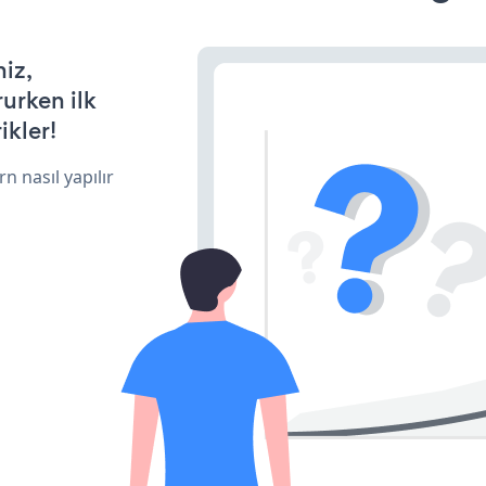
iz,
rurken ilk
ikler!
n nasıl yapılır