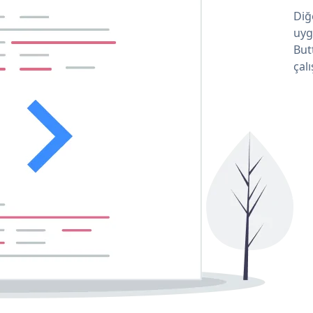
Diğ
uyg
But
çalı