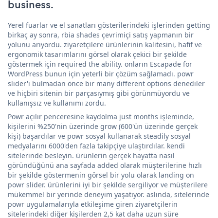
business.
Yerel fuarlar ve el sanatları gösterilerindeki işlerinden getting
birkaç ay sonra, rbia shades çevrimiçi satış yapmanın bir
yolunu arıyordu. ziyaretçilere ürünlerinin kalitesini, hafif ve
ergonomik tasarımlarını görsel olarak çekici bir şekilde
göstermek için required the ability. onların Escapade for
WordPress bunun için yeterli bir çözüm sağlamadı. powr
slider'ı bulmadan önce bir many different options denediler
ve hiçbiri sitenin bir parçasıymış gibi görünmüyordu ve
kullanışsız ve kullanımı zordu.
Powr açılır penceresine kaydolma just months işleminde,
kişilerini %250'nin üzerinde grow (600'ün üzerinde gerçek
kişi) başardılar ve powr sosyal kullanarak steadily sosyal
medyalarını 6000'den fazla takipçiye ulaştırdılar. kendi
sitelerinde besleyin. ürünlerin gerçek hayatta nasıl
göründüğünü ana sayfada added olarak müşterilerine hızlı
bir şekilde göstermenin görsel bir yolu olarak landing on
powr slider. ürünlerini iyi bir şekilde sergiliyor ve müşterilere
mükemmel bir yerinde deneyim yaşatıyor. aslında, sitelerinde
powr uygulamalarıyla etkileşime giren ziyaretçilerin
sitelerindeki diğer kişilerden 2,5 kat daha uzun süre