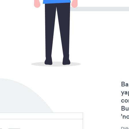
Ba
ya
co
Bu
'no
Diğ