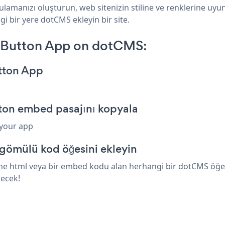
lamanızı oluşturun, web sitenizin stiline ve renklerine uyun
i bir yere dotCMS ekleyin bir site.
n Button App on dotCMS:
utton App
ton embed pasajını kopyala
 your app
gömülü kod öğesini ekleyin
ne html veya bir embed kodu alan herhangi bir dotCMS öğesin
necek!