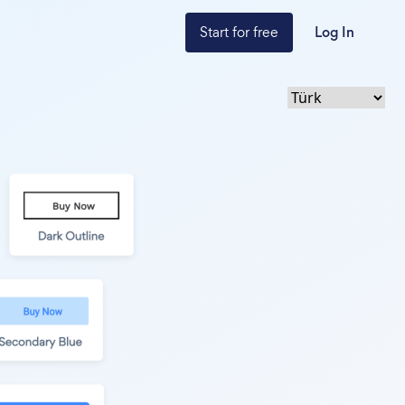
Start for free
Log In