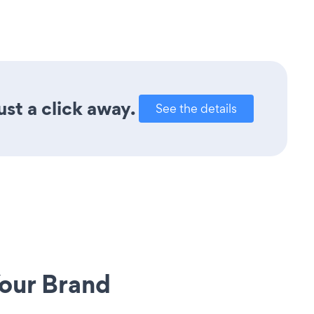
ust a click away.
See the details
our Brand