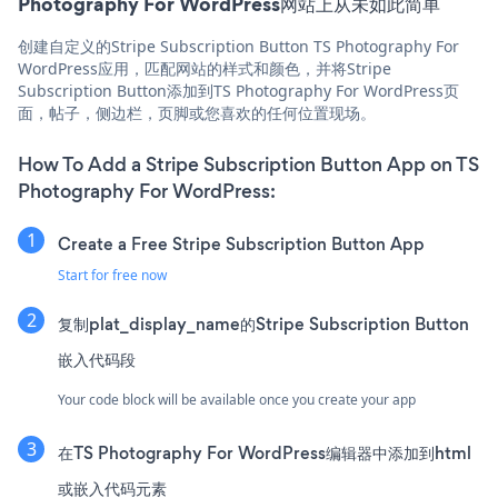
Photography For WordPress网站上从未如此简单
创建自定义的Stripe Subscription Button TS Photography For
WordPress应用，匹配网站的样式和颜色，并将Stripe
Subscription Button添加到TS Photography For WordPress页
面，帖子，侧边栏，页脚或您喜欢的任何位置现场。
How To Add a Stripe Subscription Button App on TS
Photography For WordPress:
Create a Free Stripe Subscription Button App
Start for free now
复制plat_display_name的Stripe Subscription Button
嵌入代码段
Your code block will be available once you create your app
在TS Photography For WordPress编辑器中添加到html
或嵌入代码元素