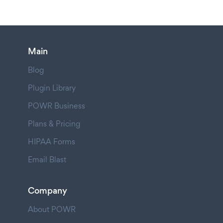
Main
Blog
Plugin Library
POWR Business
Plans & Pricing
HIPAA Forms
Email Blast
Company
About POWR