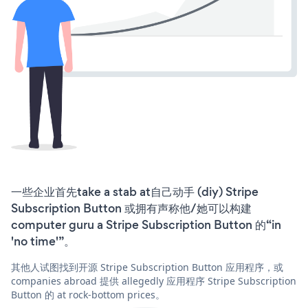
一些企业首先take a stab at自己动手 (diy) Stripe
Subscription Button 或拥有声称他/她可以构建
computer guru a Stripe Subscription Button 的“in
'no time'”。
其他人试图找到开源 Stripe Subscription Button 应用程序，或
companies abroad 提供 allegedly 应用程序 Stripe Subscription
Button 的 at rock-bottom prices。