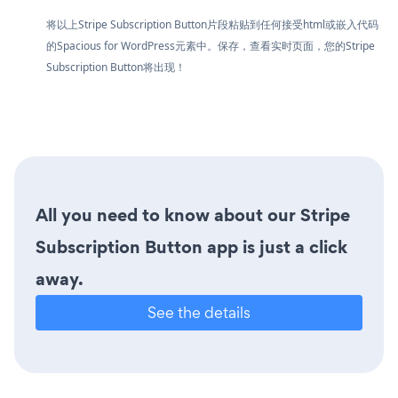
将以上Stripe Subscription Button片段粘贴到任何接受html或嵌入代码
的Spacious for WordPress元素中。保存，查看实时页面，您的Stripe
Subscription Button将出现！
All you need to know about our Stripe
Subscription Button app is just a click
away.
See the details