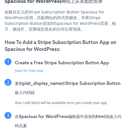
Spacious for WordPress网站上从未如此简单
创建自定义的Stripe Subscription Button Spacious for
WordPress应用，匹配网站的样式和颜色，并将Stripe
Subscription Button添加到Spacious for WordPress页面，帖
子，侧边栏，页脚或您喜欢的任何位置现场。
How To Add a Stripe Subscription Button App on
Spacious for WordPress:
Create a Free Stripe Subscription Button App
Start for free now
复制plat_display_name的Stripe Subscription Button
嵌入代码段
Your code block will be available once you create your app
在Spacious for WordPress编辑器中添加到html或嵌入代
码元素