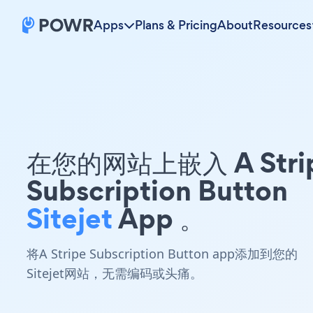
Apps
Plans & Pricing
About
Resources
在您的网站上嵌入 A Stri
Subscription Button
Sitejet
App 。
将A Stripe Subscription Button app添加到您的
Sitejet网站，无需编码或头痛。