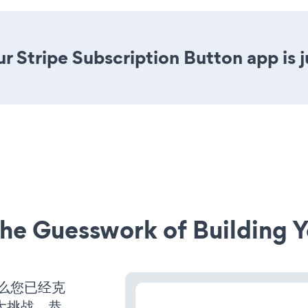
r Stripe Subscription Button app is j
he Guesswork of Building Y
那么您已经克
大挑战。恭