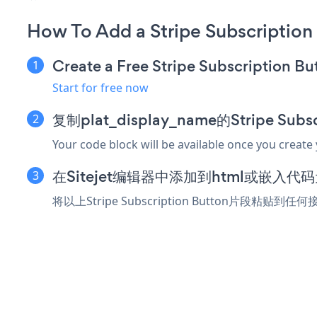
How To Add a Stripe Subscription 
Create a Free Stripe Subscription B
Start for free now
复制plat_display_name的Stripe Sub
Your code block will be available once you create
在Sitejet编辑器中添加到html或嵌入代
将以上Stripe Subscription Button片段粘贴到