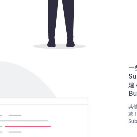
一些
Su
建 
Bu
其他
或 f
Sub