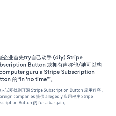
企业首先try自己动手 (diy) Stripe
bscription Button 或拥有声称他/她可以构
computer guru a Stripe Subscription
tton 的“in 'no time'”。
人试图找到开源 Stripe Subscription Button 应用程序，
oreign companies 提供 allegedly 应用程序 Stripe
scription Button 的 for a bargain。