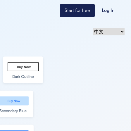
Start for free
Log In