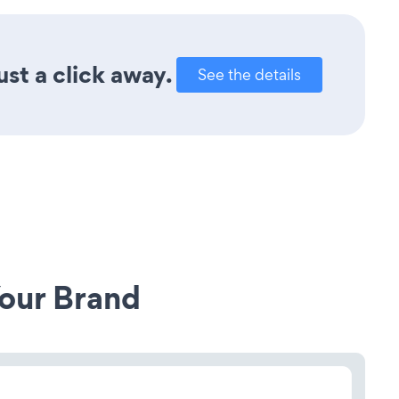
ust a click away.
See the details
our Brand