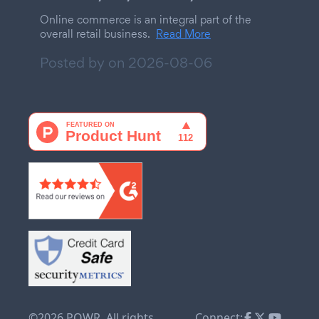
Online commerce is an integral part of the
overall retail business.
Read More
Posted by on
2026-08-06
©2026 POWR. All rights
Connect: