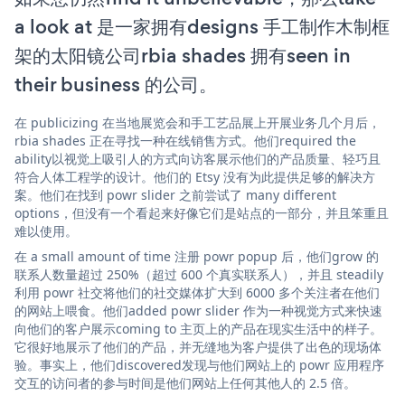
a look at 是一家拥有designs 手工制作木制框
架的太阳镜公司rbia shades 拥有seen in
their business 的公司。
在 publicizing 在当地展览会和手工艺品展上开展业务几个月后，
rbia shades 正在寻找一种在线销售方式。他们required the
ability以视觉上吸引人的方式向访客展示他们的产品质量、轻巧且
符合人体工程学的设计。他们的 Etsy 没有为此提供足够的解决方
案。他们在找到 powr slider 之前尝试了 many different
options，但没有一个看起来好像它们是站点的一部分，并且笨重且
难以使用。
在 a small amount of time 注册 powr popup 后，他们grow 的
联系人数量超过 250%（超过 600 个真实联系人），并且 steadily
利用 powr 社交将他们的社交媒体扩大到 6000 多个关注者在他们
的网站上喂食。他们added powr slider 作为一种视觉方式来快速
向他们的客户展示coming to 主页上的产品在现实生活中的样子。
它很好地展示了他们的产品，并无缝地为客户提供了出色的现场体
验。事实上，他们discovered发现与他们网站上的 powr 应用程序
交互的访问者的参与时间是他们网站上任何其他人的 2.5 倍。