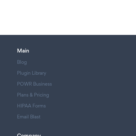
Main
Blog
Plugin Library
POWR Business
Plans & Pricing
HIPAA Forms
Email Blast
Company