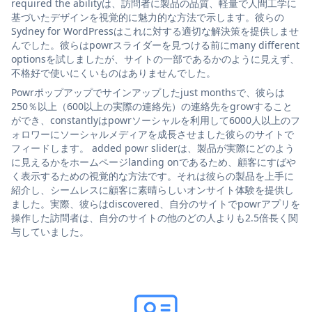
required the abilityは、訪問者に製品の品質、軽量で人間工学に
基づいたデザインを視覚的に魅力的な方法で示します。彼らの
Sydney for WordPressはこれに対する適切な解決策を提供しませ
んでした。彼らはpowrスライダーを見つける前にmany different
optionsを試しましたが、サイトの一部であるかのように見えず、
不格好で使いにくいものはありませんでした。
Powrポップアップでサインアップしたjust monthsで、彼らは
250％以上（600以上の実際の連絡先）の連絡先をgrowすること
ができ、constantlyはpowrソーシャルを利用して6000人以上のフ
ォロワーにソーシャルメディアを成長させました彼らのサイトで
フィードします。 added powr sliderは、製品が実際にどのよう
に見えるかをホームページlanding onであるため、顧客にすばや
く表示するための視覚的な方法です。それは彼らの製品を上手に
紹介し、シームレスに顧客に素晴らしいオンサイト体験を提供し
ました。実際、彼らはdiscovered、自分のサイトでpowrアプリを
操作した訪問者は、自分のサイトの他のどの人よりも2.5倍長く関
与していました。