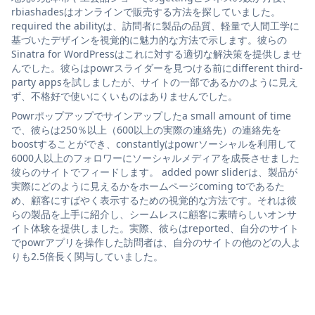
rbiashadesはオンラインで販売する方法を探していました。
required the abilityは、訪問者に製品の品質、軽量で人間工学に
基づいたデザインを視覚的に魅力的な方法で示します。彼らの
Sinatra for WordPressはこれに対する適切な解決策を提供しませ
んでした。彼らはpowrスライダーを見つける前にdifferent third-
party appsを試しましたが、サイトの一部であるかのように見え
ず、不格好で使いにくいものはありませんでした。
Powrポップアップでサインアップしたa small amount of time
で、彼らは250％以上（600以上の実際の連絡先）の連絡先を
boostすることができ、constantlyはpowrソーシャルを利用して
6000人以上のフォロワーにソーシャルメディアを成長させました
彼らのサイトでフィードします。 added powr sliderは、製品が
実際にどのように見えるかをホームページcoming toであるた
め、顧客にすばやく表示するための視覚的な方法です。それは彼
らの製品を上手に紹介し、シームレスに顧客に素晴らしいオンサ
イト体験を提供しました。実際、彼らはreported、自分のサイト
でpowrアプリを操作した訪問者は、自分のサイトの他のどの人よ
りも2.5倍長く関与していました。