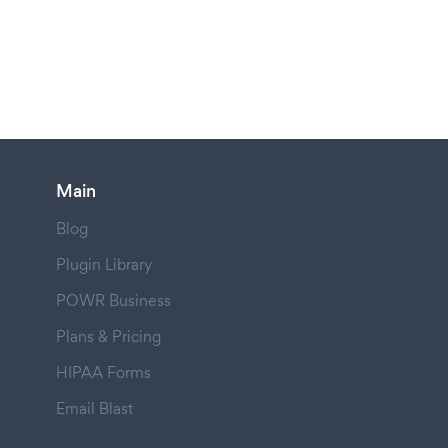
Main
Blog
Plugin Library
POWR Business
Plans & Pricing
HIPAA Forms
Email Blast