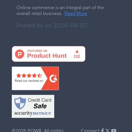
Online commerce is an integral part of the
overall retail business.
Read More
Posted by on
2026-08-07
©2026 POWR. All rights
Connect: