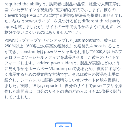
required the abilityは、訪問者に製品の品質、軽量で人間工学に
基づいたデザインを視覚的に魅力的な方法で示します。彼らの
cleverbridge AGはこれに対する適切な解決策を提供しませんでし
た。彼らはpowrスライダーを見つける前にdifferent third-party
appsを試しましたが、サイトの一部であるかのように見えず、不
格好で使いにくいものはありませんでした。
Powrポップアップでサインアップしたjust monthsで、彼らは
250％以上（600以上の実際の連絡先）の連絡先をboostすること
ができ、constantlyはpowrソーシャルを利用して6000人以上のフ
ォロワーにソーシャルメディアを成長させました彼らのサイトで
フィードします。 added powr sliderは、製品が実際にどのよう
に見えるかをホームページlanding onであるため、顧客にすばや
く表示するための視覚的な方法です。それは彼らの製品を上手に
紹介し、シームレスに顧客に素晴らしいオンサイト体験を提供し
ました。実際、彼らはreported、自分のサイトでpowrアプリを操
作した訪問者は、自分のサイトの他のどの人よりも2.5倍長く関与
していました。