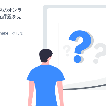
ネスのオンラ
な課題を克
e、make、そして