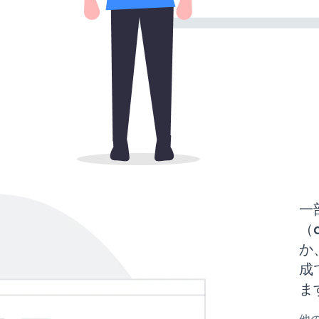
一
（d
か、
成
ま
他の