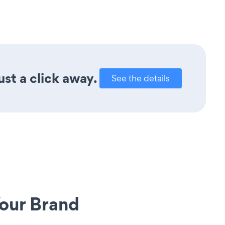
ust a click away.
See the details
our Brand