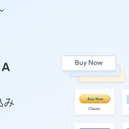
A
め込み