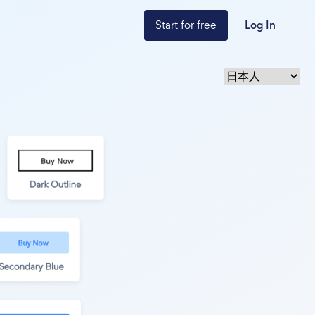
Start for free
Log In