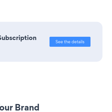
Subscription
See the details
our Brand