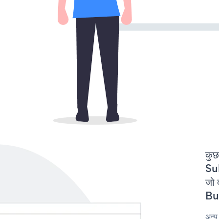
कुछ
Su
जो 
But
अन्य