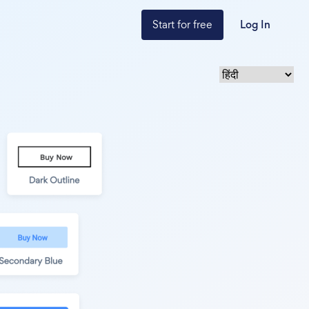
Start for free
Log In