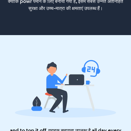
क्योंकि powr पैमाने के लिए बनाया गया है, इसमें सबसे उन्नत अंतर्निहित
सुरक्षा और उच्च-मात्रा की क्षमताएं उपलब्ध हैं।
and to top it off, ग्राहक सहायता उपलब्ध है all day every