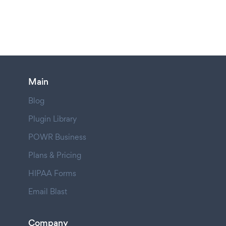
Main
Blog
Plugin Library
POWR Business
Plans & Pricing
HIPAA Forms
Email Blast
Company