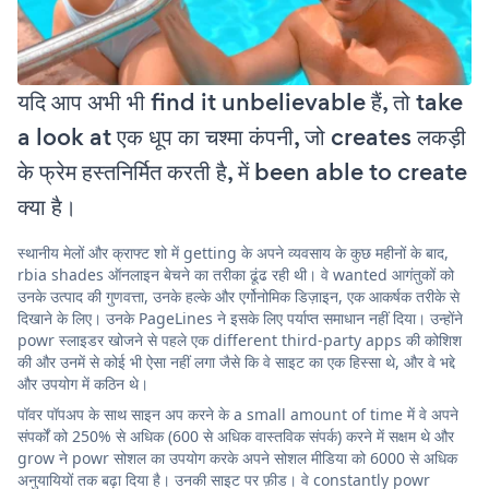
यदि आप अभी भी find it unbelievable हैं, तो take
a look at एक धूप का चश्मा कंपनी, जो creates लकड़ी
के फ्रेम हस्तनिर्मित करती है, में been able to create
क्या है।
स्थानीय मेलों और क्राफ्ट शो में getting के अपने व्यवसाय के कुछ महीनों के बाद,
rbia shades ऑनलाइन बेचने का तरीका ढूंढ रही थी। वे wanted आगंतुकों को
उनके उत्पाद की गुणवत्ता, उनके हल्के और एर्गोनोमिक डिज़ाइन, एक आकर्षक तरीके से
दिखाने के लिए। उनके PageLines ने इसके लिए पर्याप्त समाधान नहीं दिया। उन्होंने
powr स्लाइडर खोजने से पहले एक different third-party apps की कोशिश
की और उनमें से कोई भी ऐसा नहीं लगा जैसे कि वे साइट का एक हिस्सा थे, और वे भद्दे
और उपयोग में कठिन थे।
पॉवर पॉपअप के साथ साइन अप करने के a small amount of time में वे अपने
संपर्कों को 250% से अधिक (600 से अधिक वास्तविक संपर्क) करने में सक्षम थे और
grow ने powr सोशल का उपयोग करके अपने सोशल मीडिया को 6000 से अधिक
अनुयायियों तक बढ़ा दिया है। उनकी साइट पर फ़ीड। वे constantly powr