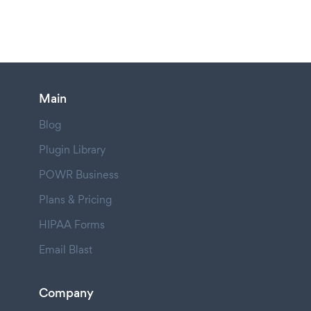
Main
Blog
Plugin Library
POWR Business
Plans & Pricing
HIPAA Forms
Email Blast
Company