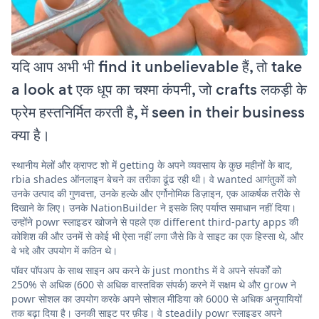
यदि आप अभी भी find it unbelievable हैं, तो take
a look at एक धूप का चश्मा कंपनी, जो crafts लकड़ी के
फ्रेम हस्तनिर्मित करती है, में seen in their business
क्या है।
स्थानीय मेलों और क्राफ्ट शो में getting के अपने व्यवसाय के कुछ महीनों के बाद,
rbia shades ऑनलाइन बेचने का तरीका ढूंढ रही थी। वे wanted आगंतुकों को
उनके उत्पाद की गुणवत्ता, उनके हल्के और एर्गोनोमिक डिज़ाइन, एक आकर्षक तरीके से
दिखाने के लिए। उनके NationBuilder ने इसके लिए पर्याप्त समाधान नहीं दिया।
उन्होंने powr स्लाइडर खोजने से पहले एक different third-party apps की
कोशिश की और उनमें से कोई भी ऐसा नहीं लगा जैसे कि वे साइट का एक हिस्सा थे, और
वे भद्दे और उपयोग में कठिन थे।
पॉवर पॉपअप के साथ साइन अप करने के just months में वे अपने संपर्कों को
250% से अधिक (600 से अधिक वास्तविक संपर्क) करने में सक्षम थे और grow ने
powr सोशल का उपयोग करके अपने सोशल मीडिया को 6000 से अधिक अनुयायियों
तक बढ़ा दिया है। उनकी साइट पर फ़ीड। वे steadily powr स्लाइडर अपने