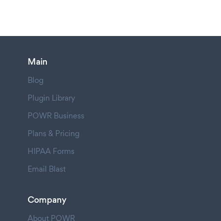
Main
Blog
Plugin Library
POWR Business
Plans & Pricing
HIPAA Forms
Email Blast
Company
About POWR