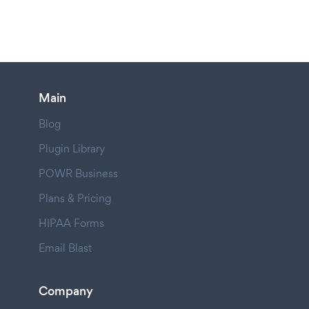
Main
Blog
Plugin Library
POWR Business
Plans & Pricing
HIPAA Forms
Email Blast
Company