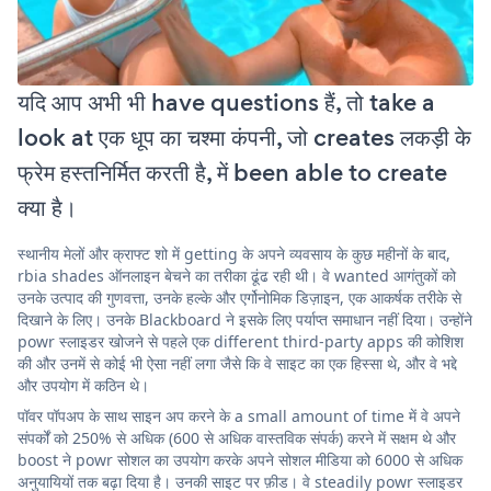
यदि आप अभी भी have questions हैं, तो take a
look at एक धूप का चश्मा कंपनी, जो creates लकड़ी के
फ्रेम हस्तनिर्मित करती है, में been able to create
क्या है।
स्थानीय मेलों और क्राफ्ट शो में getting के अपने व्यवसाय के कुछ महीनों के बाद,
rbia shades ऑनलाइन बेचने का तरीका ढूंढ रही थी। वे wanted आगंतुकों को
उनके उत्पाद की गुणवत्ता, उनके हल्के और एर्गोनोमिक डिज़ाइन, एक आकर्षक तरीके से
दिखाने के लिए। उनके Blackboard ने इसके लिए पर्याप्त समाधान नहीं दिया। उन्होंने
powr स्लाइडर खोजने से पहले एक different third-party apps की कोशिश
की और उनमें से कोई भी ऐसा नहीं लगा जैसे कि वे साइट का एक हिस्सा थे, और वे भद्दे
और उपयोग में कठिन थे।
पॉवर पॉपअप के साथ साइन अप करने के a small amount of time में वे अपने
संपर्कों को 250% से अधिक (600 से अधिक वास्तविक संपर्क) करने में सक्षम थे और
boost ने powr सोशल का उपयोग करके अपने सोशल मीडिया को 6000 से अधिक
अनुयायियों तक बढ़ा दिया है। उनकी साइट पर फ़ीड। वे steadily powr स्लाइडर