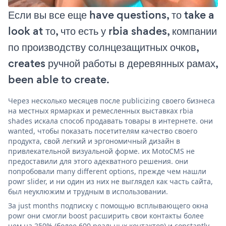
Если вы все еще have questions, то take a
look at то, что есть у rbia shades, компании
по производству солнцезащитных очков,
creates ручной работы в деревянных рамах,
been able to create.
Через несколько месяцев после publicizing своего бизнеса
на местных ярмарках и ремесленных выставках rbia
shades искала способ продавать товары в интернете. они
wanted, чтобы показать посетителям качество своего
продукта, свой легкий и эргономичный дизайн в
привлекательной визуальной форме. их MotoCMS не
предоставили для этого адекватного решения. они
попробовали many different options, прежде чем нашли
powr slider, и ни один из них не выглядел как часть сайта,
был неуклюжим и трудным в использовании.
За just months подписку с помощью всплывающего окна
powr они смогли boost расширить свои контакты более
чем на 250% (более 600 реальных контактов) и constantly