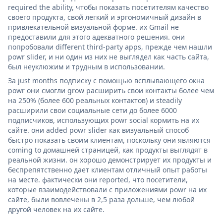
required the ability, чтобы показать посетителям качество
своего продукта, свой легкий и эргономичный дизайн в
привлекательной визуальной форме. их Gmail не
предоставили для этого адекватного решения. они
попробовали different third-party apps, прежде чем нашли
powr slider, и ни один из них не выглядел как часть сайта,
был неуклюжим и трудным в использовании.
За just months подписку с помощью всплывающего окна
powr они смогли grow расширить свои контакты более чем
на 250% (более 600 реальных контактов) и steadily
расширили свои социальные сети до более 6000
подписчиков, использующих powr social кормить на их
сайте. они added powr slider как визуальный способ
быстро показать своим клиентам, поскольку они являются
coming to домашней страницей, как продукты выглядят в
реальной жизни. он хорошо демонстрирует их продукты и
беспрепятственно дает клиентам отличный опыт работы
на месте. фактически они reported, что посетители,
которые взаимодействовали с приложениями powr на их
сайте, были вовлечены в 2,5 раза дольше, чем любой
другой человек на их сайте.