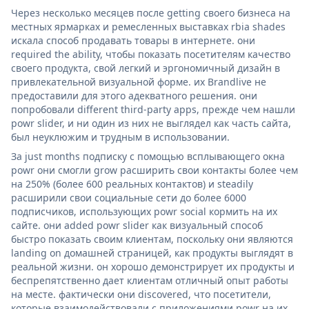
Через несколько месяцев после getting своего бизнеса на
местных ярмарках и ремесленных выставках rbia shades
искала способ продавать товары в интернете. они
required the ability, чтобы показать посетителям качество
своего продукта, свой легкий и эргономичный дизайн в
привлекательной визуальной форме. их Brandlive не
предоставили для этого адекватного решения. они
попробовали different third-party apps, прежде чем нашли
powr slider, и ни один из них не выглядел как часть сайта,
был неуклюжим и трудным в использовании.
За just months подписку с помощью всплывающего окна
powr они смогли grow расширить свои контакты более чем
на 250% (более 600 реальных контактов) и steadily
расширили свои социальные сети до более 6000
подписчиков, использующих powr social кормить на их
сайте. они added powr slider как визуальный способ
быстро показать своим клиентам, поскольку они являются
landing on домашней страницей, как продукты выглядят в
реальной жизни. он хорошо демонстрирует их продукты и
беспрепятственно дает клиентам отличный опыт работы
на месте. фактически они discovered, что посетители,
которые взаимодействовали с приложениями powr на их