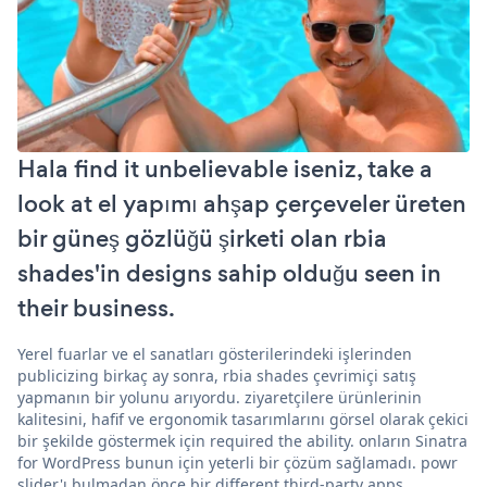
Hala find it unbelievable iseniz, take a
look at el yapımı ahşap çerçeveler üreten
bir güneş gözlüğü şirketi olan rbia
shades'in designs sahip olduğu seen in
their business.
Yerel fuarlar ve el sanatları gösterilerindeki işlerinden
publicizing birkaç ay sonra, rbia shades çevrimiçi satış
yapmanın bir yolunu arıyordu. ziyaretçilere ürünlerinin
kalitesini, hafif ve ergonomik tasarımlarını görsel olarak çekici
bir şekilde göstermek için required the ability. onların Sinatra
for WordPress bunun için yeterli bir çözüm sağlamadı. powr
slider'ı bulmadan önce bir different third-party apps