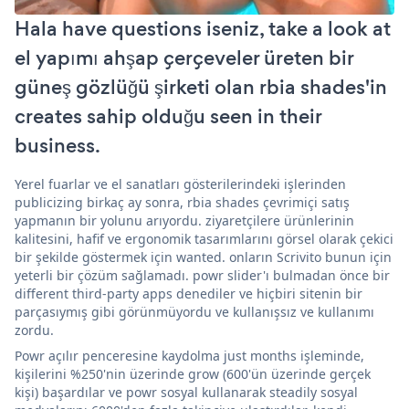
Hala have questions iseniz, take a look at
el yapımı ahşap çerçeveler üreten bir
güneş gözlüğü şirketi olan rbia shades'in
creates sahip olduğu seen in their
business.
Yerel fuarlar ve el sanatları gösterilerindeki işlerinden
publicizing birkaç ay sonra, rbia shades çevrimiçi satış
yapmanın bir yolunu arıyordu. ziyaretçilere ürünlerinin
kalitesini, hafif ve ergonomik tasarımlarını görsel olarak çekici
bir şekilde göstermek için wanted. onların Scrivito bunun için
yeterli bir çözüm sağlamadı. powr slider'ı bulmadan önce bir
different third-party apps denediler ve hiçbiri sitenin bir
parçasıymış gibi görünmüyordu ve kullanışsız ve kullanımı
zordu.
Powr açılır penceresine kaydolma just months işleminde,
kişilerini %250'nin üzerinde grow (600'ün üzerinde gerçek
kişi) başardılar ve powr sosyal kullanarak steadily sosyal