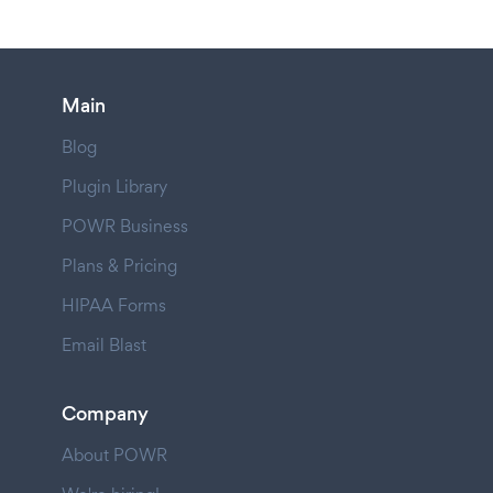
Main
Blog
Plugin Library
POWR Business
Plans & Pricing
HIPAA Forms
Email Blast
Company
About POWR