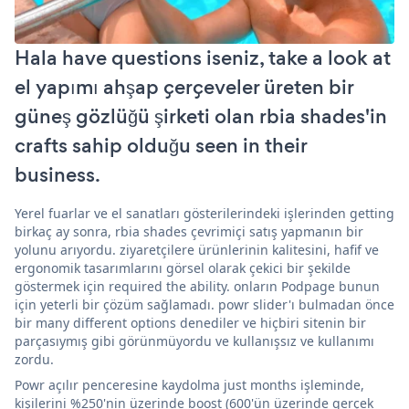
Hala have questions iseniz, take a look at
el yapımı ahşap çerçeveler üreten bir
güneş gözlüğü şirketi olan rbia shades'in
crafts sahip olduğu seen in their
business.
Yerel fuarlar ve el sanatları gösterilerindeki işlerinden getting
birkaç ay sonra, rbia shades çevrimiçi satış yapmanın bir
yolunu arıyordu. ziyaretçilere ürünlerinin kalitesini, hafif ve
ergonomik tasarımlarını görsel olarak çekici bir şekilde
göstermek için required the ability. onların Podpage bunun
için yeterli bir çözüm sağlamadı. powr slider'ı bulmadan önce
bir many different options denediler ve hiçbiri sitenin bir
parçasıymış gibi görünmüyordu ve kullanışsız ve kullanımı
zordu.
Powr açılır penceresine kaydolma just months işleminde,
kişilerini %250'nin üzerinde boost (600'ün üzerinde gerçek