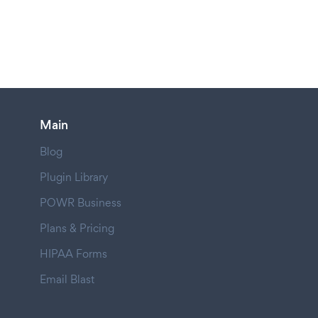
Main
Blog
Plugin Library
POWR Business
Plans & Pricing
HIPAA Forms
Email Blast