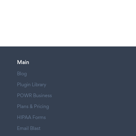
Main
Blog
Plugin Library
POWR Business
Plans & Pricing
HIPAA Forms
Email Blast