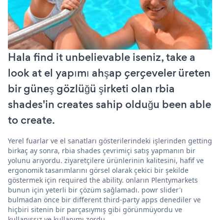
Hala find it unbelievable iseniz, take a
look at el yapımı ahşap çerçeveler üreten
bir güneş gözlüğü şirketi olan rbia
shades'in creates sahip olduğu been able
to create.
Yerel fuarlar ve el sanatları gösterilerindeki işlerinden getting
birkaç ay sonra, rbia shades çevrimiçi satış yapmanın bir
yolunu arıyordu. ziyaretçilere ürünlerinin kalitesini, hafif ve
ergonomik tasarımlarını görsel olarak çekici bir şekilde
göstermek için required the ability. onların Plentymarkets
bunun için yeterli bir çözüm sağlamadı. powr slider'ı
bulmadan önce bir different third-party apps denediler ve
hiçbiri sitenin bir parçasıymış gibi görünmüyordu ve
kullanışsız ve kullanımı zordu.