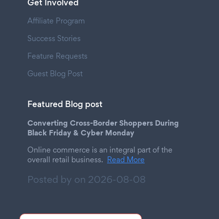
Get Involved
Affiliate Program
Success Stories
Feature Requests
Guest Blog Post
Featured Blog post
Converting Cross-Border Shoppers During
Black Friday & Cyber Monday
Online commerce is an integral part of the
overall retail business.
Read More
Posted by on
2026-08-08