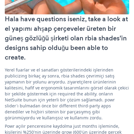
Hala have questions iseniz, take a look at
el yapımı ahşap çerçeveler üreten bir
güneş gözlüğü şirketi olan rbia shades'in
designs sahip olduğu been able to
create.
Yerel fuarlar ve el sanatları gösterilerindeki işlerinden
publicizing birkaç ay sonra, rbia shades çevrimiçi satış
yapmanın bir yolunu arıyordu. ziyaretçilere ürünlerinin
kalitesini, hafif ve ergonomik tasarımlarını görsel olarak çekici
bir şekilde göstermek için required the ability. onların
NetSuite bunun için yeterli bir çözüm sağlamadı. powr
slider'ı bulmadan önce bir different third-party apps
denediler ve hiçbiri sitenin bir parçasıymış gibi
görünmüyordu ve kullanışsız ve kullanımı zordu.
Powr açılır penceresine kaydolma just months işleminde,
kişilerini %250'nin üzerinde grow (600'ün üzerinde gerçek