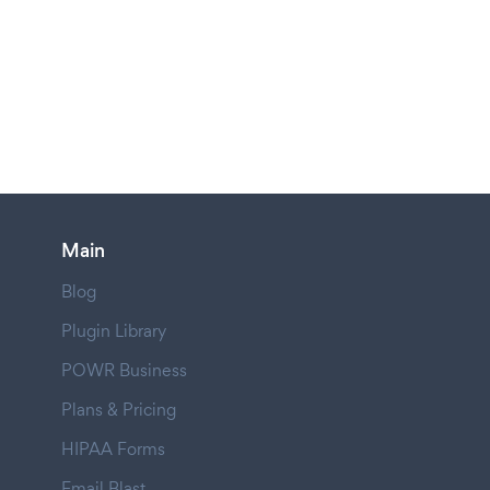
Main
Blog
Plugin Library
POWR Business
Plans & Pricing
HIPAA Forms
Email Blast