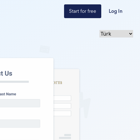
Start for free
Log In