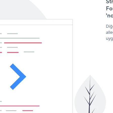
St
Fo
'no
Diğ
all
uyg