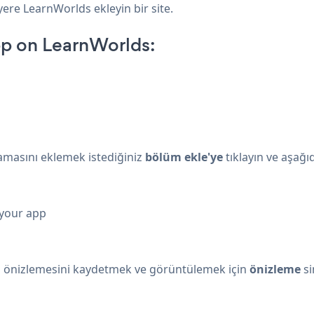
yere LearnWorlds ekleyin bir site.
pp on LearnWorlds:
lamasını eklemek istediğiniz
bölüm ekle'ye
tıklayın ve aşağı
 your app
in önizlemesini kaydetmek ve görüntülemek için
önizleme
si