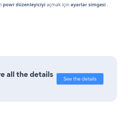
ın
powr düzenleyiciyi
açmak için
ayarlar simgesi
.
 all the details
See the details