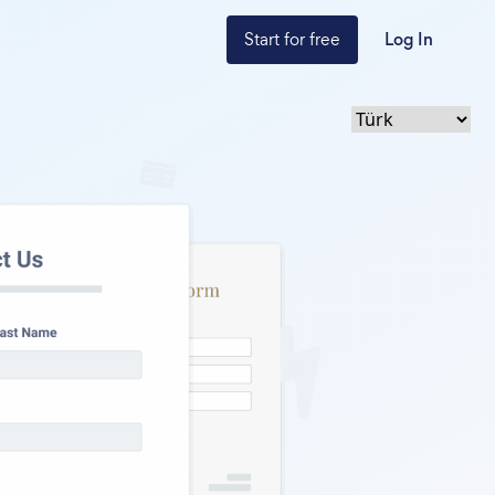
Start for free
Log In