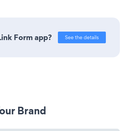
Link Form app?
See the details
our Brand