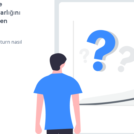
e
arlığını
den
turn nasıl