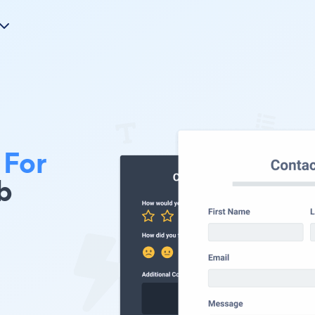
 For
b