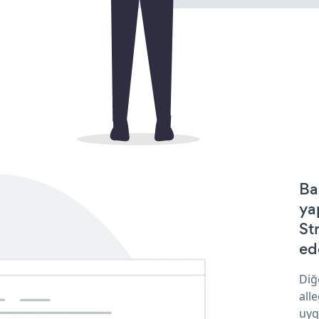
Ba
ya
St
ede
Diğ
all
uyg