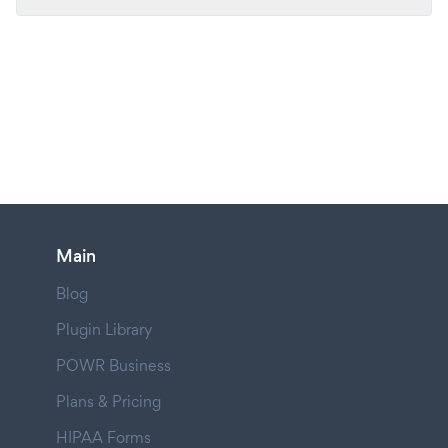
Main
Blog
Plugin Library
POWR Business
Plans & Pricing
HIPAA Forms